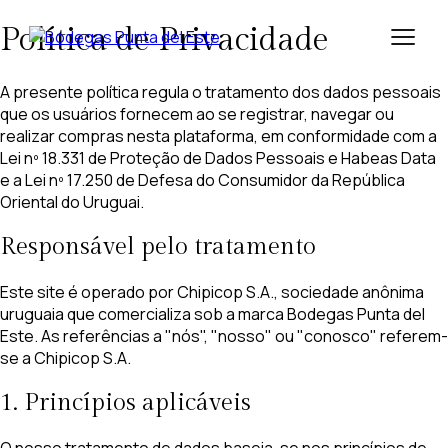
Política de Privacidade
A presente política regula o tratamento dos dados pessoais
Experiências
que os usuários fornecem ao se registrar, navegar ou
realizar compras nesta plataforma, em conformidade com a
Descubra uma adega
Lei nº 18.331 de Proteção de Dados Pessoais e Habeas Data
e a Lei nº 17.250 de Defesa do Consumidor da República
Suas experiências
Oriental do Uruguai.
Contato
Responsável pelo tratamento
ES
EN
PT
Este site é operado por Chipicop S.A., sociedade anônima
uruguaia que comercializa sob a marca Bodegas Punta del
Este. As referências a "nós", "nosso" ou "conosco" referem-
se a Chipicop S.A.
1. Princípios aplicáveis
O nosso tratamento de dados baseia-se nos princípios de